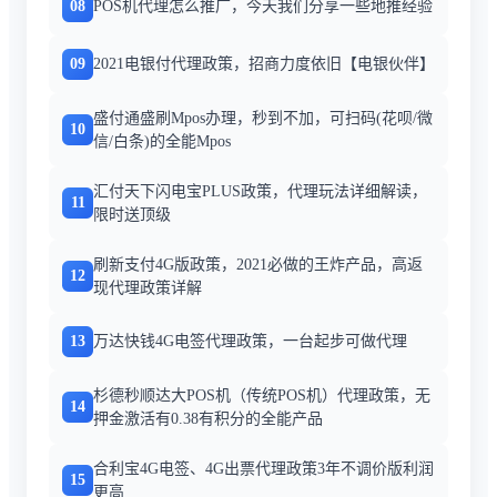
08
POS机代理怎么推广，今天我们分享一些地推经验
09
2021电银付代理政策，招商力度依旧【电银伙伴】
盛付通盛刷Mpos办理，秒到不加，可扫码(花呗/微
10
信/白条)的全能Mpos
汇付天下闪电宝PLUS政策，代理玩法详细解读，
11
限时送顶级
刷新支付4G版政策，2021必做的王炸产品，高返
12
现代理政策详解
13
万达快钱4G电签代理政策，一台起步可做代理
杉德秒顺达大POS机（传统POS机）代理政策，无
14
押金激活有0.38有积分的全能产品
合利宝4G电签、4G出票代理政策3年不调价版利润
15
更高