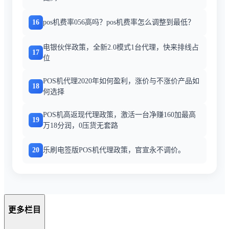
16
pos机费率056高吗？pos机费率怎么调整到最低？
电银伙伴政策，全新2.0模式1台代理，快来排线占
17
位
POS机代理2020年如何盈利，涨价与不涨价产品如
18
何选择
POS机高返现代理政策，激活一台净赚160加最高
19
万18分润，0压货无套路
20
乐刷电签版POS机代理政策，官宣永不调价。
更多栏目