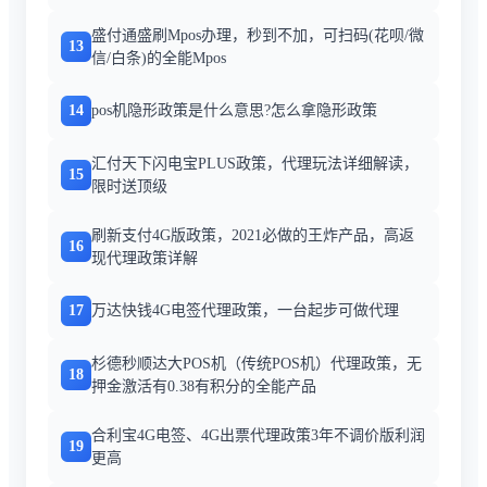
盛付通盛刷Mpos办理，秒到不加，可扫码(花呗/微
13
信/白条)的全能Mpos
14
pos机隐形政策是什么意思?怎么拿隐形政策
汇付天下闪电宝PLUS政策，代理玩法详细解读，
15
限时送顶级
刷新支付4G版政策，2021必做的王炸产品，高返
16
现代理政策详解
17
万达快钱4G电签代理政策，一台起步可做代理
杉德秒顺达大POS机（传统POS机）代理政策，无
18
押金激活有0.38有积分的全能产品
合利宝4G电签、4G出票代理政策3年不调价版利润
19
更高