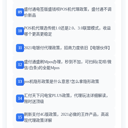
盛付通电签版盛钱呗POS机代理政策，盛付通不调
09
价新品
POS机代理选传统1.0还是2.0、3.0联盟模式，收益
10
哪个更高更稳定
11
2021电银付代理政策，招商力度依旧【电银伙伴】
盛付通盛刷Mpos办理，秒到不加，可扫码(花呗/微
12
信/白条)的全能Mpos
13
pos机隐形政策是什么意思?怎么拿隐形政策
汇付天下闪电宝PLUS政策，代理玩法详细解读，
14
限时送顶级
刷新支付4G版政策，2021必做的王炸产品，高返
15
现代理政策详解