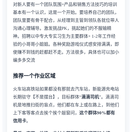
对新人要有一个团队氛围+产品和销售方法技巧的培训
基本有一个认识，这是一个开始。要培养自己的团队，
团队里要有骨干配合，从经理到主管到领队各就位带人
沟通心理辅导。激发挑战PK，挑起她们的不服输精
神。招聘以中专大专实习生为主要群体+ 1-2年工作经
验的小哥哥小姐姐。各种奖励游戏仪式感安排满满，即
使赚不到钱的赶都赶不走。方法很多，具体也可以加小
编多多交流
推荐一个作业区域
火车站高铁站如果都没有那就去汽车站，新能源充电站
长期驻守【不是摆台】，目标群体“
滴滴司机
”。滴滴司
机是地推扫街的盲点，他们都在车上或在路上，到他们
上下客等客点去挨个挨个敲窗问，
这个群体90%都有
信用卡
。