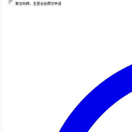
聚合码牌，无营业执照可申请