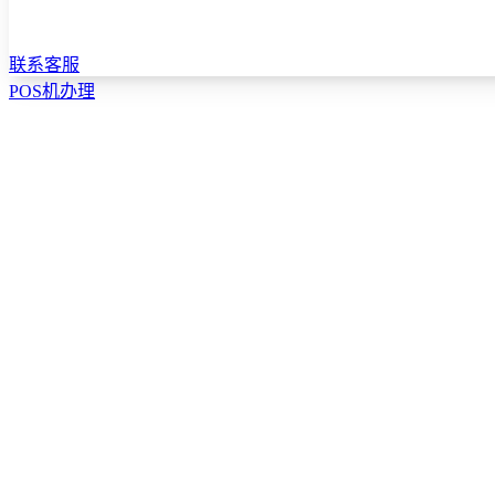
联系客服
POS机办理