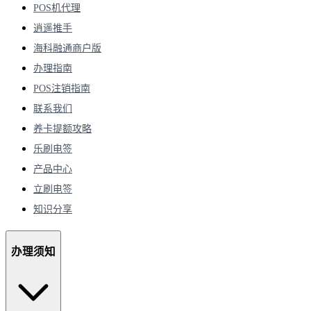
POS机代理
逍遥推手
海科融通商户版
办理指南
POS注销指南
联系我们
养卡提额攻略
乐刷电签
产品中心
立刷电签
知识分享
办理须知