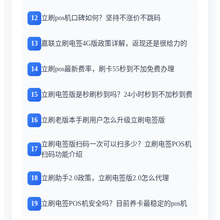
12
立刷pos机口碑如何？坚持不涨价不跳码
13
嘉联立刷电签4G版政策详解，返现还是很给力的
14
立刷pos最新费率，刷卡55秒到不加免费办理
15
立刷电签版是秒刷秒到吗？24小时秒到不加秒到费
16
立刷老版本手刷用户怎么升级立刷电签版
立刷电签版扫码一次可以扫多少？立刷电签POS机
17
扫码功能介绍
18
立刷助手2.0政策，立刷电签版2.0怎么代理
19
立刷电签POS机安全吗？目前养卡最稳定的pos机