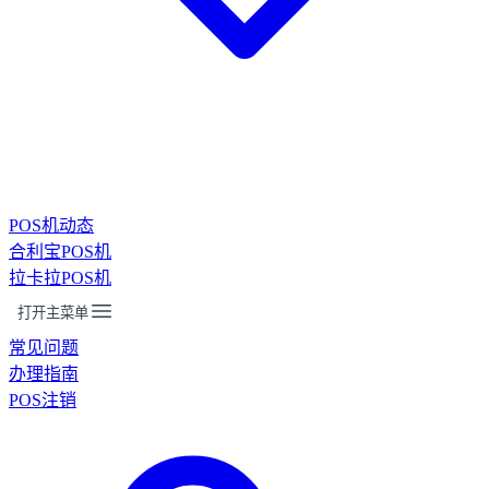
POS机动态
合利宝POS机
拉卡拉POS机
打开主菜单
常见问题
办理指南
POS注销